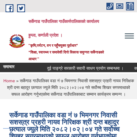
Skip to main content
सर्केगाड गाउँपालिका गाउँकार्यपालिकाको कार्यालय
हुम्ला, कर्णाली प्रदेश ।
''कृषि,पर्यटन, वन र पहुँचयुक्त पूर्वाधार”
“शिक्षा, स्वास्थ्य र समावेशी दिगो विकास समुन्नत सर्केगाडको
आधार ''
समाचार
दुई पाङ्ग्रे सरकारी सवारी साधन प्रयोग सम्बन्धमा ।
कर्मच
You are here
Home
» सर्केगाड गाउँपालिका वडा नं ७ भिमनगर निवासी सशस्‌त्र प्रहरी नायव निरिक्षक
श्री दन्त बहादुर छत्याल ज्युले मिति २०८२।०२।०४ गते सर्वोच्च शिखर सगरमाथाको
सफल आरोहण गर्नुभएकोमा सर्केगाड गाउँपालिकाबाट सम्मान कार्यक्रम सम्पन्न ।
सर्केगाड गाउँपालिका वडा नं ७ भिमनगर निवासी
सशस्‌त्र प्रहरी नायव निरिक्षक श्री दन्त बहादुर
छत्याल ज्युले मिति २०८२।०२।०४ गते सर्वोच्च
शिखर सगरमाथाको सफल आरोहण गर्नुभएकोमा