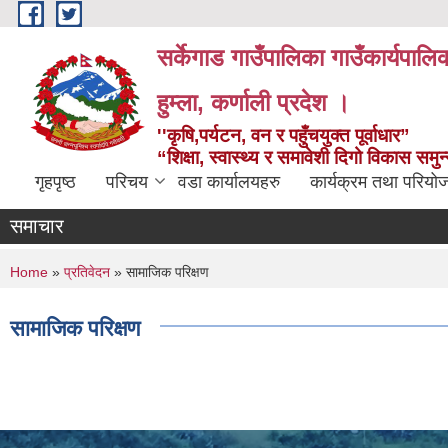
Skip to main content
सर्केगाड गाउँपालिका गाउँकार्यपालि
हुम्ला, कर्णाली प्रदेश ।
''कृषि,पर्यटन, वन र पहुँचयुक्त पूर्वाधार”
“शिक्षा, स्वास्थ्य र समावेशी दिगो विकास समु
गृहपृष्ठ
परिचय
वडा कार्यालयहरु
कार्यक्रम तथा परियो
समाचार
You are here
Home
»
प्रतिवेदन
» सामाजिक परिक्षण
सामाजिक परिक्षण