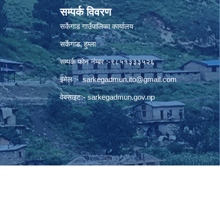
सम्पर्क विवरण
सर्केगाड गाउँपालिका कार्यालय
सर्केगाड, हुम्ला
सम्पर्क फोन नंम्बर :-९८५१३३३५२६
इमेल :-
sarkegadmun.ito@gmail.com
वेबसाइट:- sarkegadmun.gov.np