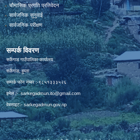
चौमासिक प्रगति प्रतिवेदन
सार्वजनिक सुनुवाई
सार्वजनिक परीक्षण
सम्पर्क विवरण
सर्केगाड गाउँपालिका कार्यालय
सर्केगाड, हुम्ला
सम्पर्क फोन नंम्बर :-९८५१३३३५२६
इमेल :-
sarkegadmun.ito@gmail.com
वेबसाइट:- sarkegadmun.gov.np