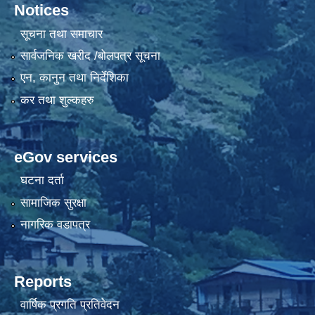
Notices
सूचना तथा समाचार
सार्वजनिक खरीद /बोलपत्र सूचना
एन, कानुन तथा निर्देशिका
कर तथा शुल्कहरु
eGov services
घटना दर्ता
सामाजिक सुरक्षा
नागरिक वडापत्र
Reports
वार्षिक प्रगति प्रतिवेदन